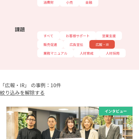
消費財
小売
金融
課題
すべて
お客様サポート
営業支援
販売促進
広告宣伝
広報・IR
業務マニュアル
人材育成
人材採用
「広報・IR」 の事例：10件
絞り込みを解除する