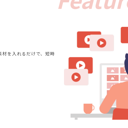
素材を入れるだけで、短時