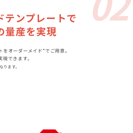
ドテンプレートで
の量産を実現
トをオーダーメイド*でご用意。
実現できます。
となります。