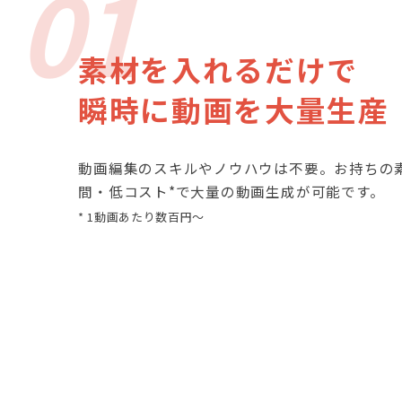
素材を入れるだけで
瞬時に動画を大量生産
動画編集のスキルやノウハウは不要。お持ちの
間・低コスト*で大量の動画生成が可能です。
* 1動画あたり数百円～