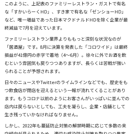
このように、上記表のファミリーレストラン・ガストで有名
な「すかいらーくHD」、すき家で有名な「ゼンショーHD」
など、唯一増益であった日本マクドナルドHDを除く企業が最
終減益で7月を迎えています。
ファミリーレストラン業界よりももっと深刻な状況なのが
「居酒屋」です。8月に決算を発表した「コロワイド」は最終
損益が41億円の赤字で着地（4〜6月）。徐々に外でお酒を飲
むという雰囲気も戻りつつありますが、長らくは苦戦が強い
られることが予想されます。
日々のニュースやTwitterのライムラインなどでも、歴史をも
つ飲食店が閉店を迎えるという一報が流れてくることがあり
ます。もうコロナ以前のようにお客さんがいっぱいに並んでの
店内は戻らないとしても、工夫を凝らし、企業・店舗として
生き残っていかなければなりません。
しかし、2022年も蔓延防止対策の解禁時期に応じて多数の来
店傾向が見られるため、適切な感染防止対策を取りつつ集客