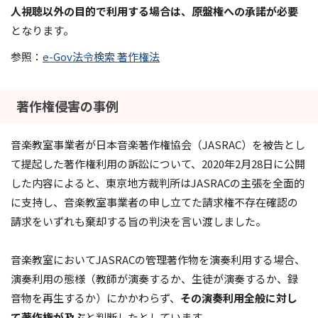
人視聴以外の目的で利用する場合は、原盤権への承諾が必要
となります。
参照：
e-Gov法令検索 著作権法
著作権侵害の事例
音楽教室事業者が日本音楽著作権協会（JASRAC）を被告とし
て提起した著作権利用の訴訟について、2020年2月28日に公開
した内容によると、東京地方裁判所はJASRACの主張を全面的
に支持し、音楽教室事業者の申し立てた請求権不存在確認の
請求をいずれも棄却する旨の判決を言い渡しました。
音楽教室においてJASRACの管理著作物を演奏利用する場合、
演奏利用の態様（教師が演奏するか、生徒が演奏するか、録
音物を再生するか）にかかわらず、
その演奏利用全般に対し
て著作権が及ぶ
と判断したとしています。