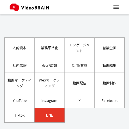
エンゲージメ
人的資本
業務平準化
営業企画
ント
社内広報
販促/広報
採用/育成
動画編集
動画マーケティ
Webマーケテ
動画配信
動画制作
ング
ィング
YouTube
Instagram
X
Facebook
Tiktok
LINE