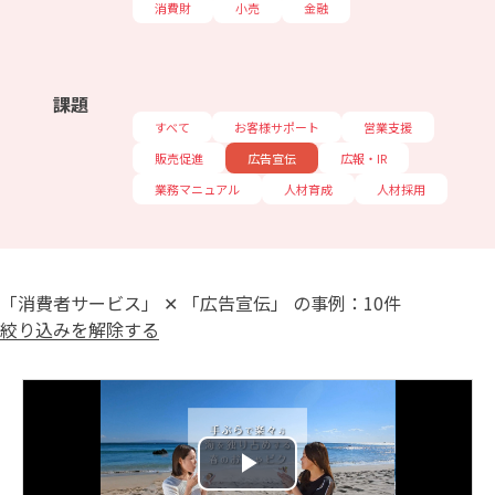
消費財
小売
金融
課題
すべて
お客様サポート
営業支援
販売促進
広告宣伝
広報・IR
業務マニュアル
人材育成
人材採用
「消費者サービス」 ✕ 「広告宣伝」 の事例：10件
絞り込みを解除する