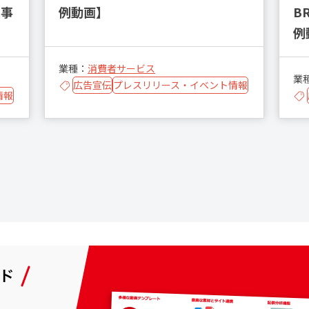
入事
例動画】
B
例
業種：
消費者サービス
業
広告宣伝
プレスリリース・イベント情報
情報