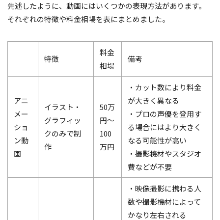
先述したように、動画にはいくつかの表現方法があります。
それぞれの特徴や料金相場を表にまとめました。
料金
特徴
備考
相場
・カット数により料金
アニ
が大きく異なる
イラスト・
50万
メー
・プロの声優を登用す
グラフィッ
円～
ショ
る場合にはより大きく
クのみで制
100
ン動
なる可能性が高い
作
万円
画
・撮影機材やスタジオ
費などが不要
・映像撮影に携わる人
数や撮影機材によって
かなり左右される