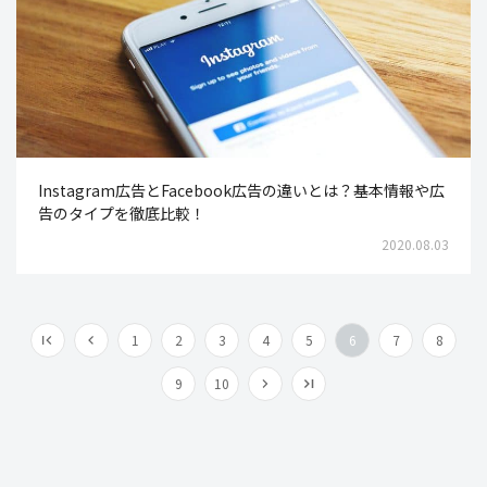
Instagram広告とFacebook広告の違いとは？基本情報や広
告のタイプを徹底比較！
2020.08.03
1
2
3
4
5
6
7
8
9
10