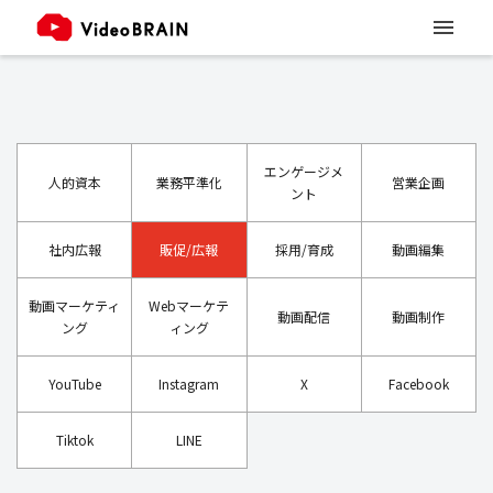
エンゲージメ
人的資本
業務平準化
営業企画
ント
社内広報
販促/広報
採用/育成
動画編集
動画マーケティ
Webマーケテ
動画配信
動画制作
ング
ィング
YouTube
Instagram
X
Facebook
Tiktok
LINE