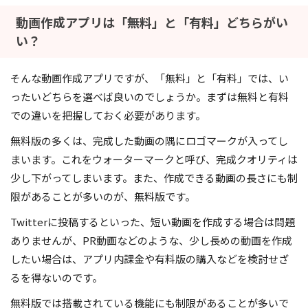
動画作成アプリは「無料」と「有料」どちらがい
い？
そんな動画作成アプリですが、「無料」と「有料」では、い
ったいどちらを選べば良いのでしょうか。まずは無料と有料
での違いを把握しておく必要があります。
無料版の多くは、完成した動画の隅にロゴマークが入ってし
まいます。これをウォーターマークと呼び、完成クオリティは
少し下がってしまいます。また、作成できる動画の長さにも制
限があることが多いのが、無料版です。
Twitterに投稿するといった、短い動画を作成する場合は問題
ありませんが、PR動画などのような、少し長めの動画を作成
したい場合は、アプリ内課金や有料版の購入などを検討せざ
るを得ないのです。
無料版では搭載されている機能にも制限があることが多いで