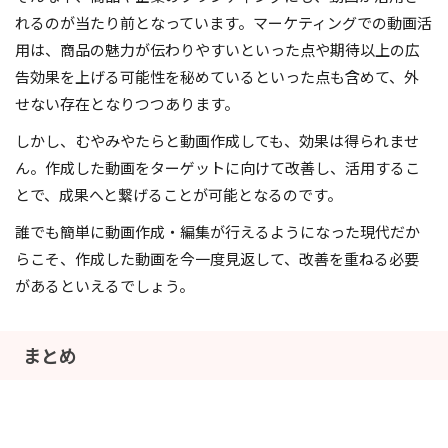
れるのが当たり前となっています。マーケティングでの動画活
用は、商品の魅力が伝わりやすいといった点や期待以上の広
告効果を上げる可能性を秘めているといった点も含めて、外
せない存在となりつつあります。
しかし、むやみやたらと動画作成しても、効果は得られませ
ん。作成した動画をターゲットに向けて改善し、活用するこ
とで、成果へと繋げることが可能となるのです。
誰でも簡単に動画作成・編集が行えるようになった現代だか
らこそ、作成した動画を今一度見返して、改善を重ねる必要
があるといえるでしょう。
まとめ