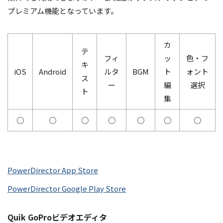
プレミアム機能となっています。
カ
テ
フィ
ッ
色・フ
キ
iOS
Android
ルタ
BGM
ト
ォント
ス
ー
編
選択
ト
集
○
○
○
○
○
○
○
PowerDirector App Store
PowerDirector Google Play Store
Quik GoProビデオエディタ