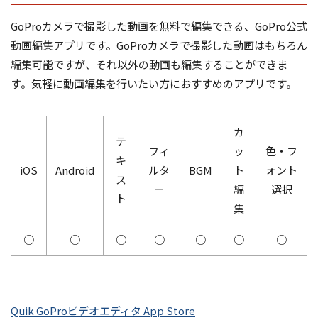
GoProカメラで撮影した動画を無料で編集できる、GoPro公式
動画編集アプリです。GoProカメラで撮影した動画はもちろん
編集可能ですが、それ以外の動画も編集することができま
す。気軽に動画編集を行いたい方におすすめのアプリです。
カ
テ
フィ
ッ
色・フ
キ
iOS
Android
ルタ
BGM
ト
ォント
ス
ー
編
選択
ト
集
○
○
○
○
○
○
○
Quik GoProビデオエディタ App Store