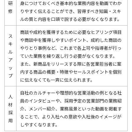
研
身につけておくべき基本的な業務内容を動画でわか
修
りやすく伝えることができ、習得すべき知識・スキ
ルの質と内容を口頭で説する必要がなくなります。
商談や成約を獲得するために必要なヒアリング項目
ス
や商談中を獲得しやすいポイント、成約した商談の
キ
やりとり事例など、これまで各上司や指導者が行っ
ル
ていた業務を繰り返し行う必要がなくなります。
ア
また、新商品をリリースする際に各営業担当者に案
ッ
内する商品の概要・特徴やセールスポイントを個別
プ
に伝えなくても一斉に伝えられます。
自社のカルチャーや理想的な営業活動の例となる社
人
員のインタビューや、採用予定の営業部門の業務紹
材
介、メンバー紹介、業務風景といった動画を掲載す
採
ることで、より入社への意欲や入社後のイメージが
用
しやすくなります。