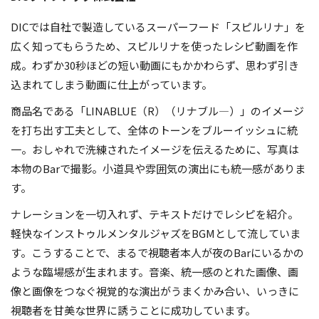
DICでは自社で製造しているスーパーフード「スピルリナ」を
広く知ってもらうため、スピルリナを使ったレシピ動画を作
成。わずか30秒ほどの短い動画にもかかわらず、思わず引き
込まれてしまう動画に仕上がっています。
商品名である「LINABLUE（R）（リナブル―）」のイメージ
を打ち出す工夫として、全体のトーンをブルーイッシュに統
一。おしゃれで洗練されたイメージを伝えるために、写真は
本物のBarで撮影。小道具や雰囲気の演出にも統一感がありま
す。
ナレーションを一切入れず、テキストだけでレシピを紹介。
軽快なインストゥルメンタルジャズをBGMとして流していま
す。こうすることで、まるで視聴者本人が夜のBarにいるかの
ような臨場感が生まれます。音楽、統一感のとれた画像、画
像と画像をつなぐ視覚的な演出がうまくかみ合い、いっきに
視聴者を甘美な世界に誘うことに成功しています。