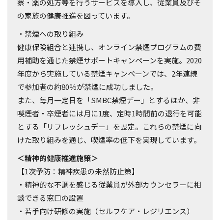
察・薬の処方等を行うサービスを導入し、従業員及びそ
の家族の健康推進を図っています。
・禁煙への取り組み
健康保険組合と連携し、オンライン禁煙プログラムの費
用補助を通じた禁煙サポートキャンペーンを実施。2020
年度から実施している禁煙キャンペーンでは、2年連続
で参加者の約80％が禁煙に成功しました。
また、毎月一定日を「SMBC禁煙デー」とするほか、非
喫煙者・卒煙者には月に1度、定時1時間前の退行を可能
とする「リフレッシュデー」を設定。これらの禁煙に向
けた取り組みを通じ、喫煙率の低下を実現しています。
＜精神的健康推進施策＞
【1次予防：精神疾患の未然防止策】
・精神的な不調を感じる従業員が外部カウンセラーに相
談できる窓口の設置
・若手向け研修の実施（セルフケア・レジリエンス）