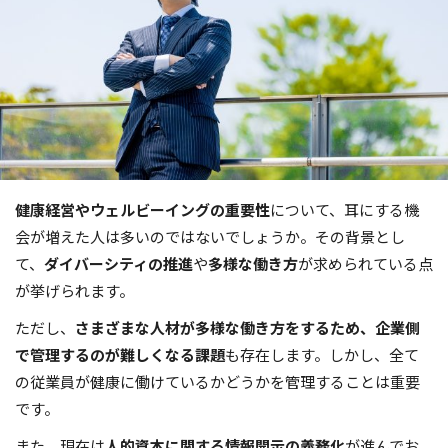
健康経営やウェルビーイングの重要性
について、耳にする機
会が増えた人は多いのではないでしょうか。その背景とし
て、
ダイバーシティの推進
や
多様な働き方
が求められている点
が挙げられます。
ただし、
さまざまな人材が多様な働き方をするため、企業側
で管理するのが難しくなる課題
も存在します。しかし、全て
の従業員が健康に働けているかどうかを管理することは重要
です。
また、現在は
人的資本に関する情報開示の義務化
が進んでお