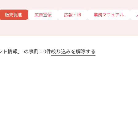
販売促進
広告宣伝
広報・IR
業務マニュアル
ント情報」 の事例：0件
絞り込みを解除する