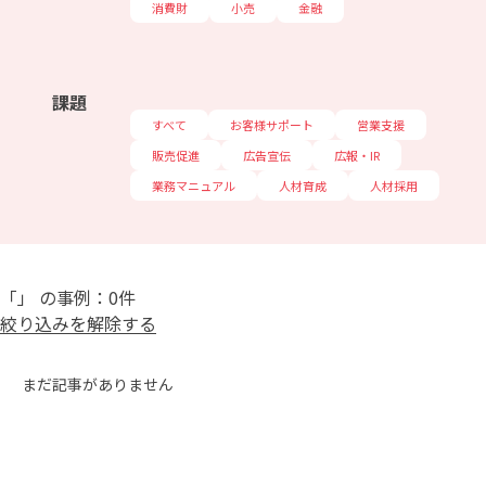
消費財
小売
金融
課題
すべて
お客様サポート
営業支援
販売促進
広告宣伝
広報・IR
業務マニュアル
人材育成
人材採用
「」 の事例：0件
絞り込みを解除する
まだ記事がありません