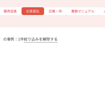
販売促進
広告宣伝
広報・IR
業務マニュアル
」 の事例：1件
絞り込みを解除する