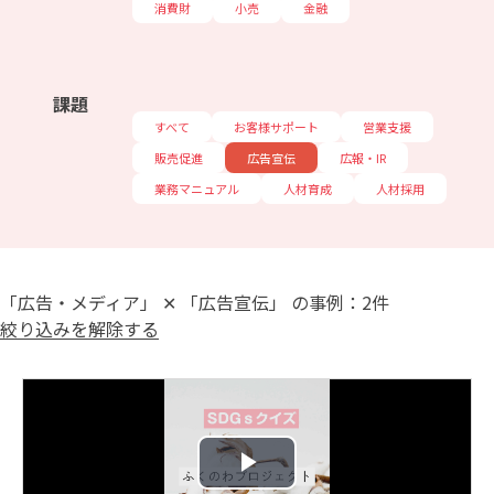
消費財
小売
金融
課題
すべて
お客様サポート
営業支援
販売促進
広告宣伝
広報・IR
業務マニュアル
人材育成
人材採用
「広告・メディア」 ✕ 「広告宣伝」 の事例：2件
絞り込みを解除する