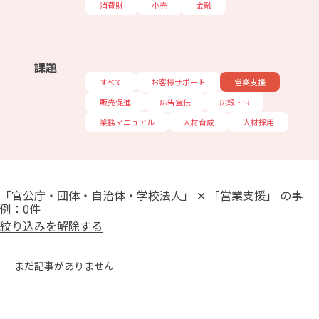
消費財
小売
金融
課題
すべて
お客様サポート
営業支援
販売促進
広告宣伝
広報・IR
業務マニュアル
人材育成
人材採用
「官公庁・団体・自治体・学校法人」 ✕ 「営業支援」 の事
例：0件
絞り込みを解除する
まだ記事がありません