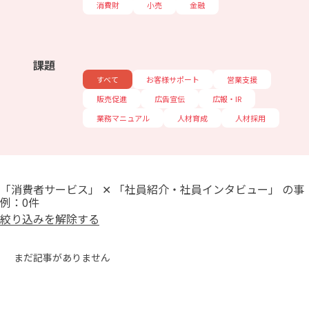
消費財
小売
金融
課題
すべて
お客様サポート
営業支援
販売促進
広告宣伝
広報・IR
業務マニュアル
人材育成
人材採用
「消費者サービス」 ✕ 「社員紹介・社員インタビュー」 の事
例：0件
絞り込みを解除する
まだ記事がありません