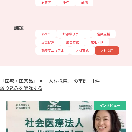
消費財
小売
金融
課題
すべて
お客様サポート
営業支援
販売促進
広告宣伝
広報・IR
業務マニュアル
人材育成
人材採用
「医療・医薬品」 ✕ 「人材採用」 の事例：1件
絞り込みを解除する