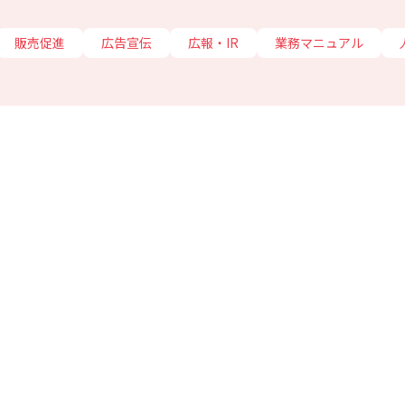
販売促進
広告宣伝
広報・IR
業務マニュアル