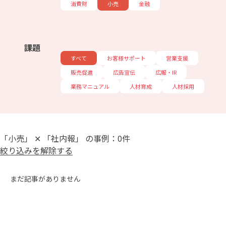
消費財
小売
金融
課題
すべて
お客様サポート
営業支援
販売促進
広告宣伝
広報・IR
業務マニュアル
人材育成
人材採用
「小売」 ✕ 「社内報」 の事例：0件
絞り込みを解除する
まだ記事がありません