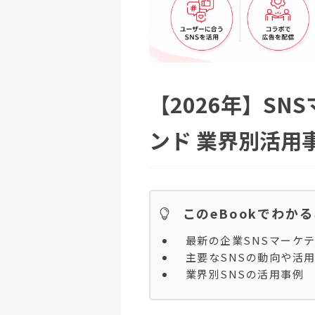
【2026年】S
ンド 業界別活用
このeBookでわか
最新の企業SNSマーケ
主要なSNSの動向や活
業界別SNSの活用事例