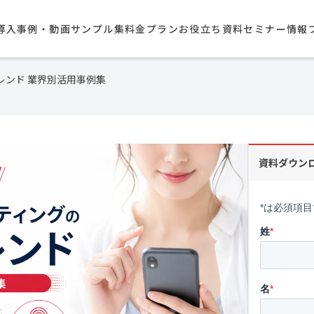
導入事例・動画サンプル集​
料金プラン
お役立ち資料
セミナー情報
トレンド 業界別活用事例集
資料ダウン