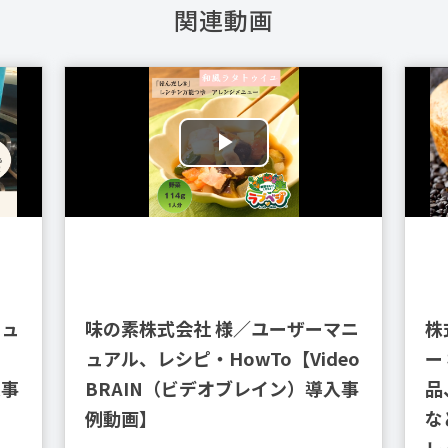
関連動画
ニュ
味の素株式会社 様／ユーザーマニ
株
ュアル、レシピ・HowTo【Video
ー
入事
BRAIN（ビデオブレイン）導入事
品
例動画】
な