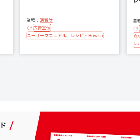
レ
業種：
消費財
業
広告宣伝
ユーザーマニュアル、レシピ・HowTo
商
レ