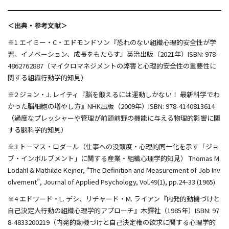
＜出典・参考文献＞
※1 エイミー・C・エドモンドソン『恐れのない組織――心理的安全性が学
習、イノベーション、成長をもたらす』英治出版（2021年）ISBN: 978-
4862762887（マイクロマネジメントの弊害と心理的安全性の重要性に
関する組織行動学的知見）
※2 ジョン・J. レイティ『脳を鍛えるには運動しかない！ 最新科学でわ
かった脳細胞の増やし方』NHK出版（2009年）ISBN: 978-4140813614
（過度なプレッシャーや管理が前頭前野の機能に与える物理的影響に関
する脳科学的知見）
※3 トーマス・ロダール（仕事への没頭度・心理的同一化を示す「ジョ
ブ・インボルブメント」に関する産業・組織心理学的知見） Thomas M.
Lodahl & Mathilde Kejner, “The Definition and Measurement of Job Inv
olvement”, Journal of Applied Psychology, Vol.49(1), pp.24-33 (1965)
※4 エドワード・L. デシ、リチャード・M. ライアン『内発的動機づけと
自己決定――人行動の組織心理学的アプローチ』木鐸社（1985年）ISBN: 97
8-4833200219（内発的動機づけと自己決定権の欲求に関する心理学的