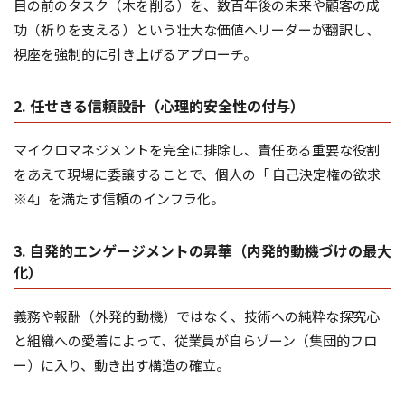
目の前のタスク（木を削る）を、数百年後の未来や顧客の成
功（祈りを支える）という壮大な価値へリーダーが翻訳し、
視座を強制的に引き上げるアプローチ。
2. 任せきる信頼設計（心理的安全性の付与）
マイクロマネジメントを完全に排除し、責任ある重要な役割
をあえて現場に委譲することで、個人の「 自己決定権の欲求
※4」を満たす信頼のインフラ化。
3. 自発的エンゲージメントの昇華（内発的動機づけの最大
化）
義務や報酬（外発的動機）ではなく、技術への純粋な探究心
と組織への愛着によって、従業員が自らゾーン（集団的フロ
ー）に入り、動き出す構造の確立。