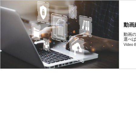
動画
動画
選べば
Video 