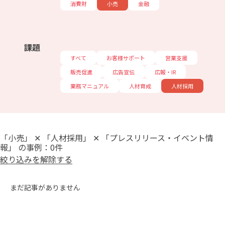
消費財
小売
金融
課題
すべて
お客様サポート
営業支援
販売促進
広告宣伝
広報・IR
業務マニュアル
人材育成
人材採用
「小売」 ✕ 「人材採用」 ✕ 「プレスリリース・イベント情
報」 の事例：0件
絞り込みを解除する
まだ記事がありません