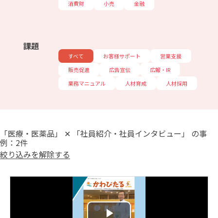
消費財
小売
金融
課題
すべて
お客様サポート
営業支援
販売促進
広告宣伝
広報・IR
業務マニュアル
人材育成
人材採用
「医療・医薬品」 ✕ 「社員紹介・社員インタビュー」 の事
例：2件
絞り込みを解除する