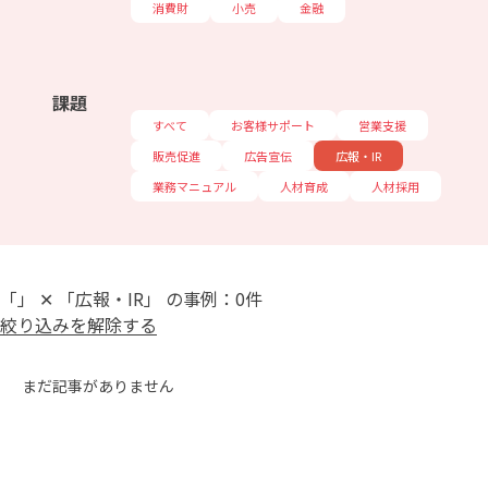
消費財
小売
金融
課題
すべて
お客様サポート
営業支援
販売促進
広告宣伝
広報・IR
業務マニュアル
人材育成
人材採用
「」 ✕ 「広報・IR」 の事例：0件
絞り込みを解除する
まだ記事がありません