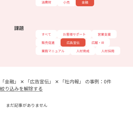
消費財
小売
金融
課題
すべて
お客様サポート
営業支援
販売促進
広告宣伝
広報・IR
業務マニュアル
人材育成
人材採用
「金融」 ✕ 「広告宣伝」 ✕ 「社内報」 の事例：0件
絞り込みを解除する
まだ記事がありません