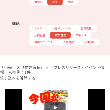
消費財
小売
金融
課題
すべて
お客様サポート
営業支援
販売促進
広告宣伝
広報・IR
業務マニュアル
人材育成
人材採用
「小売」 ✕ 「広告宣伝」 ✕ 「プレスリリース・イベント情
報」 の事例：1件
絞り込みを解除する