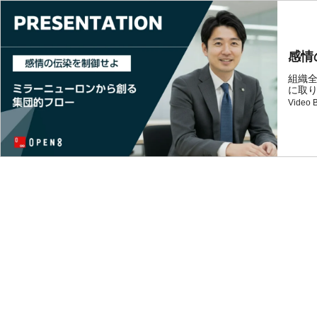
感情
組織
に取り.
Video 