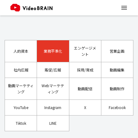
エンゲージメ
人的資本
業務平準化
営業企画
ント
社内広報
販促/広報
採用/育成
動画編集
動画マーケティ
Webマーケテ
動画配信
動画制作
ング
ィング
YouTube
Instagram
X
Facebook
Tiktok
LINE